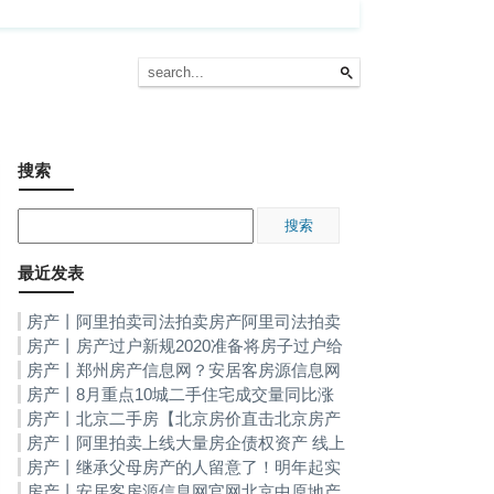
搜索
最近发表
房产丨阿里拍卖司法拍卖房产阿里司法拍卖
房屋产权-阿里法院拍卖房产
房产丨房产过户新规2020准备将房子过户给
子女的人注意！新规下今年起统统“这样”处理
房产丨郑州房产信息网？安居客房源信息网
官网
房产丨8月重点10城二手住宅成交量同比涨
幅超2成北京成交规模逆势上涨北京二手房
房产丨北京二手房【北京房价直击北京房产
资讯】-北京乐居网
房产丨阿里拍卖上线大量房企债权资产 线上
处置成为房企去库存新通道阿里拍卖司法拍卖
房产丨继承父母房产的人留意了！明年起实
房产
行新规全部都要“这样”处理房产过户新规2020
房产丨安居客房源信息网官网北京中原地产