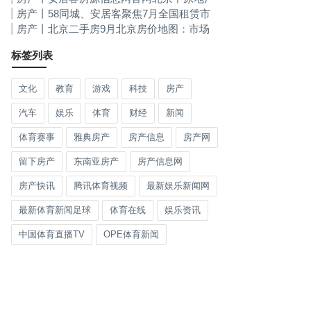
未经书面授权发布房源信息连收住建部门三张
房产丨58同城、安居客聚焦7月全国租赁市
罚单
场：中低价格房源供应占比上涨！安居客房源
房产丨北京二手房9月北京房价地图：市场
信息网官网
热度延续新房二手房量价双升
标签列表
文化
教育
游戏
科技
房产
汽车
娱乐
体育
财经
新闻
体育赛事
雅典房产
房产信息
房产网
留下房产
东南亚房产
房产信息网
房产快讯
腾讯体育视频
最新娱乐新闻网
最新体育新闻足球
体育在线
娱乐资讯
中国体育直播TV
OPE体育新闻