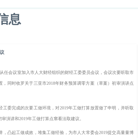
类信息
产
科技
游戏
教育
文化
议
从任会议室加入市人大财经组织的财经工委委员会议，会议次要听取市
算放置，同时收罗关于三亚市2018年财务预算调零方案（草案）初审演讲点
工委完成的次要工做环境，对2019年工做打算放置做了申明，并听取
初审演讲和2019年工做打算点窜看法取建议。
，凸起工做成效，堆集工做经验，为市人大常委会2019提交高量量博