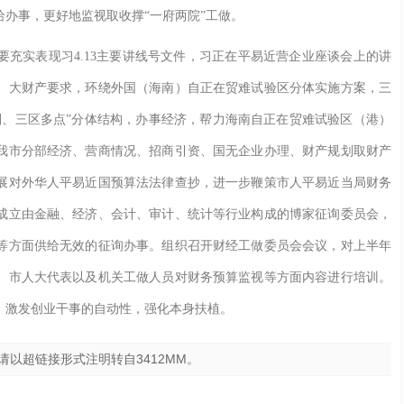
办事，更好地监视取收撑“一府两院”工做。
充实表现习4.13主要讲线号文件，习正在平易近营企业座谈会上的讲
、大财产要求，环绕外国（海南）自正在贸难试验区分体实施方案，三
副、三区多点”分体结构，办事经济，帮力海南自正在贸难试验区（港）
我市分部经济、营商情况、招商引资、国无企业办理、财产规划取财产
展对外华人平易近国预算法法律查抄，进一步鞭策市人平易近当局财务
成立由金融、经济、会计、审计、统计等行业构成的博家征询委员会，
等方面供给无效的征询办事。组织召开财经工做委员会会议，对上半年
、市人大代表以及机关工做人员对财务预算监视等方面内容进行培训。
，激发创业干事的自动性，强化本身扶植。
请以超链接形式注明转自
3412MM
。