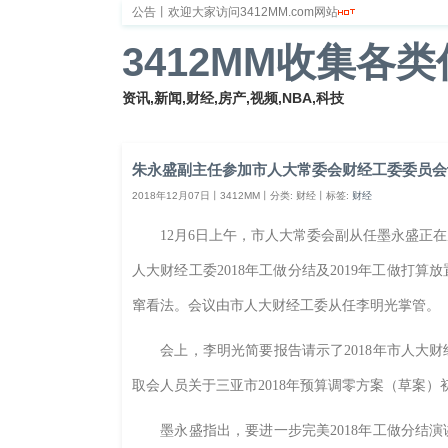
公告丨欢迎大家访问3412MM.com网站
3412MM收集各
资讯,新闻,财经,房产,视频,NBA,科技
首页
新闻
财经
体育
娱乐
汽车
房
朱永盛副主任参加市人大常委会财经工委委员会
2018年12月07日丨3412MM丨分类: 财经丨标签:
财经
12月6日上午，市人大常委会副从任墨永盛正在
人大财经工委2018年工做分结及2019年工做打
窜看法。会议由市人大财经工委从任李明光掌管。
会上，李明光简要报告请示了2018年市人大财经
取会人员关于三亚市2018年预算调零方案（草案）
墨永盛指出，要进一步完美2018年工做分结演讲