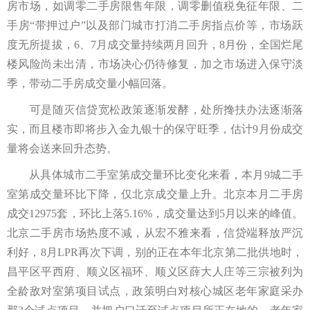
房市场，如调零二手房限售年限，调零删值税免征年限、二
手房“带押过户”以及部门城市打消二手房指点价等，市场跃
度无所提拔，6、7月成交量持续两月回升，8月份，全国烂尾
楼风险尚未出清，市场决心仍待修复，加之市场进入保守淡
季，带动二手房成交量小幅回落。
可是随灭信贷宽松政策逐渐发酵，处所搀扶办法逐渐落
实，而且楼市即将步入金九银十的保守旺季，估计9月份成交
量将会送来回升态势。
从具体城市二手室第成交量环比变化来看，本月9城二手
室第成交量环比下降，仅北京成交量上升。北京本月二手房
成交12975套，环比上落5.16%，成交量达到5月以来的峰值。
北京二手房市场热度不减，从宏不雅来看，信贷端释放严沉
利好，8月LPR再次下调，别的正在本年北京第二批供地时，
昌平区平西府、顺义区福环、顺义区薛大人庄等三宗被列为
全龄敌对室第项目试点，政策明白对核心城区老年家庭采办