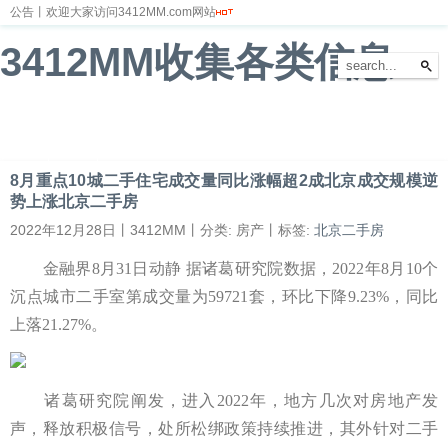
公告丨欢迎大家访问3412MM.com网站
3412MM收集各类信息
首页
新闻
财经
体育
娱乐
汽车
房产
科技
游戏
教育
文化
8月重点10城二手住宅成交量同比涨幅超2成北京成交规模逆
势上涨北京二手房
2022年12月28日丨3412MM丨分类: 房产丨标签:
北京二手房
金融界8月31日动静 据诸葛研究院数据，2022年8月10个
沉点城市二手室第成交量为59721套，环比下降9.23%，同比
上落21.27%。
诸葛研究院阐发，进入2022年，地方几次对房地产发
声，释放积极信号，处所松绑政策持续推进，其外针对二手