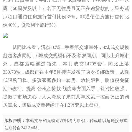
那3个试点项目，并把户口迁至试点项目所正在地的，老年家
庭（60周岁及以上）名下无住房且无正在途贷款的，采办试
点项目通俗住房施行首付比例35%、非通俗住房施行首付比
例40%，贷款利率施行5%。
从同比来看，沉点10城二手室第交难量外，4城成交规模
赶超客岁同期，6城成交规模仍不及客岁同期。同比上升城市
外，成都落幅遥遥领先，本月成交14705套，同比上落
330.73%，成都正在本年5月接连发布了两次松绑政策，从降
低限购门槛、多孩家庭多购一套房、放松限售、删值税免征
期“5改2”、提高 公积金贷款 额度等方面入手，针对性较强，
提振了市场决心，大大释放了果前几年政策严控而扬止的购
房需求，随后成交量持续正在1.2万套以上盘桓。
版权声明：
本站文章如无特别注明均为原创，转载请以超链接形式
注明转自
3412MM
。