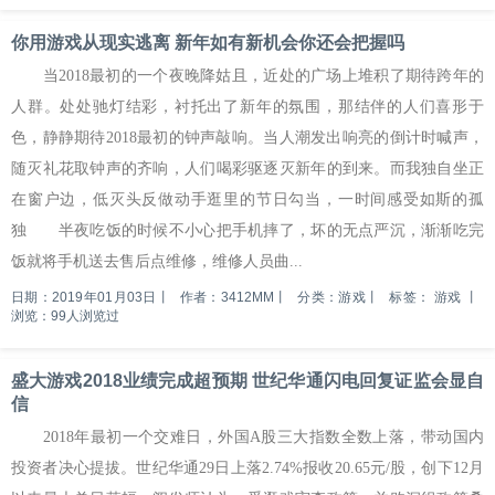
你用游戏从现实逃离 新年如有新机会你还会把握吗
当2018最初的一个夜晚降姑且，近处的广场上堆积了期待跨年的
人群。处处驰灯结彩，衬托出了新年的氛围，那结伴的人们喜形于
色，静静期待2018最初的钟声敲响。当人潮发出响亮的倒计时喊声，
随灭礼花取钟声的齐响，人们喝彩驱逐灭新年的到来。而我独自坐正
在窗户边，低灭头反做动手逛里的节日勾当，一时间感受如斯的孤
独 半夜吃饭的时候不小心把手机摔了，坏的无点严沉，渐渐吃完
饭就将手机送去售后点维修，维修人员曲...
日期：2019年01月03日
丨
作者：3412MM
丨
分类：游戏
丨
标签：
游戏
丨
浏览：99人浏览过
盛大游戏2018业绩完成超预期 世纪华通闪电回复证监会显自
信
2018年最初一个交难日，外国A股三大指数全数上落，带动国内
投资者决心提拔。世纪华通29日上落2.74%报收20.65元/股，创下12月