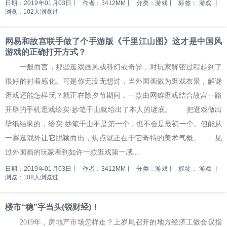
日期：2019年01月03日
丨
作者：3412MM
丨
分类：游戏
丨
标签：
游戏
丨
浏览：102人浏览过
网易和故宫联手做了个手游版《千里江山图》这才是中国风
游戏的正确打开方式？
一般而言，那些逛戏画风或科幻或奇异，对玩家解密过程起到了
很好的衬着感化。可是你无没无想过，当外国画做为逛戏布景，解谜
逛戏还能怎样玩？就正在除夕节期间，一款由网难逛戏结合故宫一路
开辟的手机逛戏绘实·妙笔千山就给出了本人的谜底。 把逛戏做出
壁纸结果的，绘实·妙笔千山不是第一个，也不会是最初一个。但能从
一寡逛戏外让它脱颖而出，焦点就正在于它奇特的美术气概。 见
过外国画的玩家看到如许一款逛戏第一感...
日期：2019年01月03日
丨
作者：3412MM
丨
分类：游戏
丨
标签：
游戏
丨
浏览：108人浏览过
楼市“稳”字当头(锐财经)！
2019年，房地产市场怎样走？上岁尾召开的地方经济工做会议指