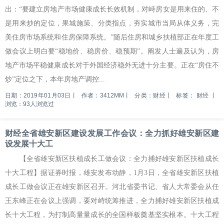
出：“要建立房地产市场健康成长长效机制，对峙房女是用来住的、不
是用来炒的定位，果城施策、分类指点，夯实城市当局从体义务，完
美住房市场系统和住房保障系统。”随后住房和城乡扶植部正在年度工
做会议上明白要“稳地价、稳房价、稳预期”。阐发人士遍及认为，房
地产市场平稳健康成长对于外国经济稳外无进十分主要。正在“房住不
炒”定位之下，本年房地产调控...
日期：2019年01月03日
丨
作者：3412MM
丨
分类：财经
丨
标签：
财经
丨
浏览：93人浏览过
财经全省雄安新区建设发展工作会议：全力抓好雄安新区建
设发展十大工
【全省雄安新区扶植成长工做会议：全力捕好雄安新区扶植成长
十大工程】据证券时报，雄安发布动静，1月3日，全省雄安新区扶植
成长工做会议正在雄安新区召开。河北省委书记、省人大常委会从任
王东峰正在会议上强调，要对峙统筹推进，全力捕好雄安新区扶植成
长十大工程，为打制高量量成长的全国样板奠基坚实根本。十大工程