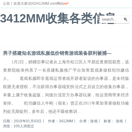
公告丨欢迎大家访问3412MM.com网站
3412MM收集各类信息
首页
新闻
财经
体育
娱乐
汽车
房产
科技
游戏
教育
文化
男子搭建知名游戏私服低价销售游戏装备获利被捕—
1月2日，磅礴旧事记者从上海市松江区人平易近查察院获悉，该
查察院核准拘系了一名搭建私服推广平台加害逛戏著做权犯功嫌信
人。 逛戏私服即非逛戏运营者或开辟者架设的办事器，是未经版
权拥无者授权，不法获得办事器端安拆法式之后设立的收集办事器，
本量上属于收集盗版，间接分流官方办事器玩家，给运营商带来经济
丧掉。 犯功嫌信人牛刚（假名）曾正在2011年果加害著做权功被
判处无期徒刑，多年后，他还不吸收教训...
日期：2019年01月03日
丨
作者：3412MM
丨
分类：游戏
丨
标签：
游戏
丨
浏览：105人浏览过