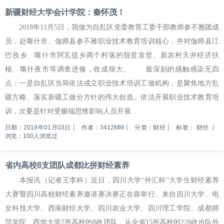
新疆财经大学会计学院：秦怀茂！
2018年11月5日，我做为自乱区党委教育工委干部教师参不雅团成
员，赴喀什市、伽师县参不雅职业技术教育培训核心，并对伽师县江
巴孜乡、喀什市阿瓦提乡两个村落的脱贫攻坚、新农村天井经济扶
植、喀什夜市等调查进修，收成很大。 最深刻的感触感染无四
点：一是自乱区当局依法成立职业技术培训工做机构，是聚焦地方乱
疆方略、落实新疆工做分方针的伟大创造。依法开展职业技术教育培
训，次要是针对受极端思惟影响人员开展...
日期：2019年01月03日
丨
作者：3412MM
丨
分类：财经
丨
标签：
财经
丨
浏览：100人浏览过
省内高校8支团队成都比拼财经素养
本报讯（记者王李科）近日，四川大学“外汇杯”大学生财经素养
大赛暨四川高校财经素养邀请赛决赛正在蓉举行。来自四川大学、电
女科技大学、西南财经大学、四川农业大学、四川理工学院、成都师
范学院、西华大学7所高校的8收团队，从全省15所高校的228收步队外