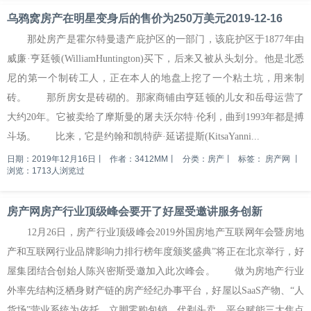
乌鸦窝房产在明星变身后的售价为250万美元2019-12-16
那处房产是霍尔特曼遗产庇护区的一部门，该庇护区于1877年由
威廉·亨廷顿(WilliamHuntington)买下，后来又被从头划分。他是北悉
尼的第一个制砖工人，正在本人的地盘上挖了一个粘土坑，用来制
砖。 那所房女是砖砌的。那家商铺由亨廷顿的儿女和岳母运营了
大约20年。它被卖给了摩斯曼的屠夫沃尔特·伦利，曲到1993年都是搏
斗场。 比来，它是约翰和凯特萨·延诺提斯(KitsaYanni...
日期：2019年12月16日
丨
作者：3412MM
丨
分类：房产
丨
标签：
房产网
丨
浏览：1713人浏览过
房产网房产行业顶级峰会要开了好屋受邀讲服务创新
12月26日，房产行业顶级峰会2019外国房地产互联网年会暨房地
产和互联网行业品牌影响力排行榜年度颁奖盛典”将正在北京举行，好
屋集团结合创始人陈兴密斯受邀加入此次峰会。 做为房地产行业
外率先结构泛栖身财产链的房产经纪办事平台，好屋以SaaS产物、“人
货场”营业系统为依托，立脚零购包销、代剃头卖、平台赋能三大焦点