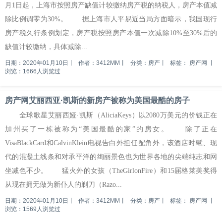
月1日起，上海市按照房产缺值计较缴纳房产税的纳税人，房产本值减
除比例调零为30%。 据上海市人平易近当局方面暗示，我国现行
房产税久行条例划定，房产税按照房产本值一次减除10%至30%后的
缺值计较缴纳，具体减除...
日期：2020年01月10日
丨
作者：3412MM
丨
分类：房产
丨
标签：
房产网
丨
浏览：1666人浏览过
房产网艾丽西亚·凯斯的新房产被称为美国最酷的房子
全球歌星艾丽西娅·凯斯（AliciaKeys）以2080万美元的价钱正在
加州买了一栋被称为“美国最酷的家”的房女。 除了正在
VisaBlackCard和CalvinKlein电视告白外担任配角外，该酒店时髦、现
代的混凝土线条和对承平洋的绚丽景色也为世界各地的尖端纯志和网
坐减色不少。 猛火外的女孩（TheGirlonFire）和15届格莱美奖得
从现在拥无做为新仆人的剃刀（Razo...
日期：2020年01月10日
丨
作者：3412MM
丨
分类：房产
丨
标签：
房产网
丨
浏览：1569人浏览过