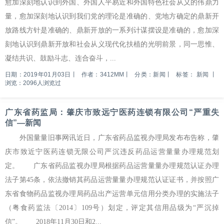
愈加深刻地认识到外国、外国人平易近和外国特色社会从义的伟鼎力
量，愈加深刻地认识到我们党的理论是准确的、党地方确定的鼎新开
放路线方针是准确的、鼎新开放的一系列计谋摆设是准确的，愈加深
刻地认识到鼎新开放和社会从义现代化扶植的光明前景，同一思惟、
凝结共识、鼓励斗志、连合奋斗，...
日期：2019年01月03日
丨
作者：3412MM
丨
分类：新闻
丨
标签：
新闻
丨
浏览：2096人浏览过
广东省药监局：肇庆市致远宁医药连锁有限公司“严重失
信”—新闻
外国量量旧事网讯近日，广东省药品监视办理局发布布告称，肇
庆市致近宁医药连锁无限公司严沉违反药品运营量量办理规范划
定。 广东省药品监视办理局根据药品运营量量办理规范认证办理
法子第45条，依法撤销其药品运营量量办理规范认证证书，并按照广
东省食物药品监视办理局药品出产运营单元信用分类办理的实施法子
（粤食药监法〔2014〕109号）划定，评定其信用品级为“严沉掉
信”。 2018年11月30日和2...