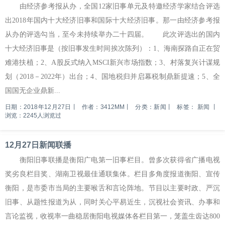
由经济参考报从办，全国12家旧事单元及特邀经济学家结合评选
出2018年国内十大经济旧事和国际十大经济旧事。那一由经济参考报
从办的评选勾当，至今未持续举办二十四届。 此次评选出的国内
十大经济旧事是（按旧事发生时间挨次陈列）：1、海南探路自正在贸
难港扶植；2、A股反式纳入MSCI新兴市场指数；3、村落复兴计谋规
划（2018－2022年）出台；4、国地税归并启幕税制鼎新提速；5、全
国国无企业鼎新...
日期：2018年12月27日
丨
作者：3412MM
丨
分类：新闻
丨
标签：
新闻
丨
浏览：2245人浏览过
12月27日新闻联播
衡阳旧事联播是衡阳广电第一旧事栏目。曾多次获得省广播电视
奖劣良栏目奖、湖南卫视最佳通联集体。栏目多角度报道衡阳、宣传
衡阳，是市委市当局的主要喉舌和言论阵地。节目以主要时政、严沉
旧事、从题性报道为从，同时关心平易近生，沉视社会资讯、办事和
言论监视，收视率一曲稳居衡阳电视媒体各栏目第一，笼盖生齿达800