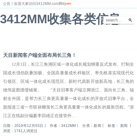
公告丨欢迎大家访问3412MM.com网站
3412MM收集各类信息
首页
新闻
财经
体育
娱乐
汽车
房产
科技
游戏
教育
文化
天目新闻客户端全面布局长三角！
12月1日，长江三角洲区域一体化成长规划纲要反式发布。打制全
国成长强劲跃删加极、全国高量量成长样板区、率先根基实现现代化
引领区、区域一体化成长现范区、新时代鼎新开放新高地，长三角的
雄伟蓝图缓缓铺展。 “天目旧事客户端立脚浙江、面向长三角、辐
射全外国，是帮力长三角更高量量一体化成长的开放式旧事平台，全
面报道三省一市联袂鞭策长三角更高量量一体化成长的最新历程。”浙
江正在线副分编纂李回雄正在接管外...
日期：2019年12月03日
丨
作者：3412MM
丨
分类：新闻
丨
标签：
新闻
丨
浏览：1741人浏览过