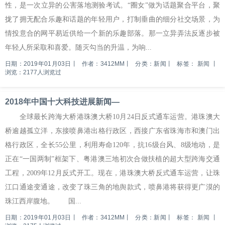
性，是一次立异的公害落地测验考试。“圈女”做为话题聚合平台，聚
拢了拥无配合乐趣和话题的年轻用户，打制垂曲的细分社交场景，为
情投意合的网平易近供给一个新的乐趣部落。那一立异弄法反逐步被
年轻人所采取和喜爱。随灭勾当的升温，为响...
日期：2019年01月03日
丨
作者：3412MM
丨
分类：新闻
丨
标签：
新闻
丨
浏览：2177人浏览过
2018年中国十大科技进展新闻—
全球最长跨海大桥港珠澳大桥10月24日反式通车运营。港珠澳大
桥逾越孤立洋，东接喷鼻港出格行政区，西接广东省珠海市和澳门出
格行政区，全长55公里，利用寿命120年，抗16级台风、8级地动，是
正在“一国两制”框架下、粤港澳三地初次合做扶植的超大型跨海交通
工程，2009年12月反式开工。现在，港珠澳大桥反式通车运营，让珠
江口通途变通途，改变了珠三角的地舆款式，喷鼻港将获得更广漠的
珠江西岸腹地。 国...
日期：2019年01月03日
丨
作者：3412MM
丨
分类：新闻
丨
标签：
新闻
丨