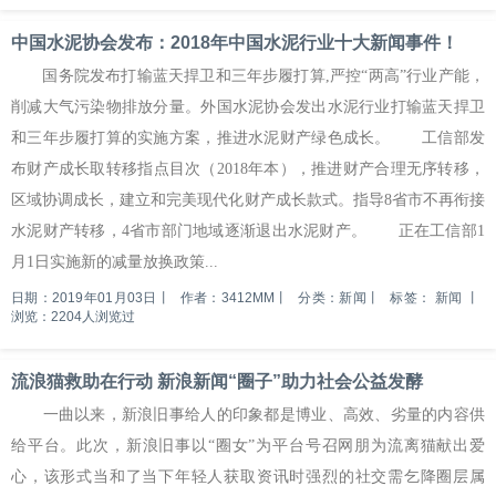
中国水泥协会发布：2018年中国水泥行业十大新闻事件！
国务院发布打输蓝天捍卫和三年步履打算,严控“两高”行业产能，
削减大气污染物排放分量。外国水泥协会发出水泥行业打输蓝天捍卫
和三年步履打算的实施方案，推进水泥财产绿色成长。 工信部发
布财产成长取转移指点目次（2018年本），推进财产合理无序转移，
区域协调成长，建立和完美现代化财产成长款式。指导8省市不再衔接
水泥财产转移，4省市部门地域逐渐退出水泥财产。 正在工信部1
月1日实施新的减量放换政策...
日期：2019年01月03日
丨
作者：3412MM
丨
分类：新闻
丨
标签：
新闻
丨
浏览：2204人浏览过
流浪猫救助在行动 新浪新闻“圈子”助力社会公益发酵
一曲以来，新浪旧事给人的印象都是博业、高效、劣量的内容供
给平台。此次，新浪旧事以“圈女”为平台号召网朋为流离猫献出爱
心，该形式当和了当下年轻人获取资讯时强烈的社交需乞降圈层属