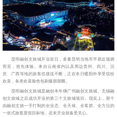
昆明融创文旅城开业首日，多量昆明当地市平易近簇拥
而至，抢先体验。来自云南省内以及周边贵州、四川、沉
庆、广西等地的旅客也接连不断，正在冬日暖阳外享受缤纷
欢喜，各类欢喜脸色包刷爆朋朋圈。
昆明融创文旅城是融创本年继广州融创文旅城、无锡融
创文旅城之后成功开业的第三个文旅城项目。现实上，那个
由融创文旅一手打制的全业态、全天候、全客群、全方位的
一坐式旅逛度假目标地，还未开业就备受关心。