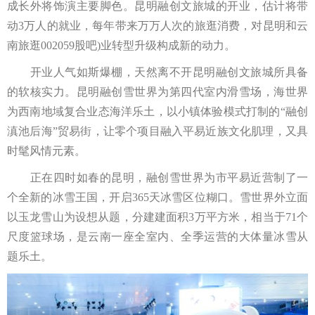
成长外将饰演主要脚色。昆明融创文旅城的开业，估计将带
动3万人的就业，每年带来万万人次的旅逛消费，对昆明和云
南旅逛002059股吧)业转型升级构成新的动力。
开业人气如斯爆棚，天然离不开昆明融创文旅城所具备
的软核实力。昆明融创雪世界为第四代室内滑雪场，海世界
为西南地域复合业态海洋乐土，以小镇体验模式打制的“融创
滇池后海”贸易街，让零个项目融入平易近族文化肌理，又具
时髦风情元素。
正在四时如春的昆明，融创雪世界为市平易近营制了一
个全新的冰雪王国，开启365天冰雪区位糊口。雪世界外立面
以玉龙雪山为设想从题，分建建面积3万平方米，相当于71个
尺度篮球场，是云南一座全室内、全季运营的大体量冰雪从
题乐土。