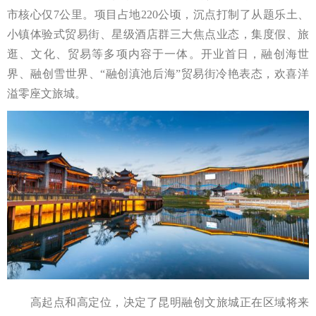
市核心仅7公里。项目占地220公顷，沉点打制了从题乐土、
小镇体验式贸易街、星级酒店群三大焦点业态，集度假、旅
逛、文化、贸易等多项内容于一体。开业首日，融创海世
界、融创雪世界、“融创滇池后海”贸易街冷艳表态，欢喜洋
溢零座文旅城。
高起点和高定位，决定了昆明融创文旅城正在区域将来