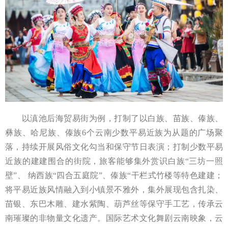
以滇池后海贸易街为例，打制了以白族、苗族、傣族、
彝族、哈尼族、傣族6个云南少数平易近族为从题的广场聚
落，持续开展风俗文化勾当和保守节日表演；打制少数平易
近族的建建围合的街院，旅客能够集外赏识白族“三坊一照
壁”、 纳西族“四合五庭院”、傣族“干栏式竹楼等特色建建；
将平易近族风情融入到小镇景不雅外，集外展现包含扎染、
苗银、东巴木雕、建水紫陶、葫芦丝等保守手工艺，传承云
南璀璨的非物量文化遗产。国际艺术文化舞剧云南映象，云