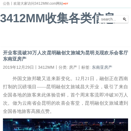
公告丨欢迎大家访问3412MM.com网站
3412MM收集各类信息
首页
新闻
财经
体育
娱乐
汽车
房产
科技
游戏
教育
文化
开业客流破30万人次昆明融创文旅城为昆明兑现欢乐会客厅
东南亚房产
2019年12月29日丨3412MM丨分类: 房产丨标签:
东南亚房产
外国文旅邦畿又送来新变化。12月21日，融创正在西南
打制的沉磅项目——昆明融创文旅城昌大开业，吸引了来自
全国各地的旅客来此体验尝鲜，首个周末客流即冲破30万人
次。做为云南省会昆明的欢喜会客堂，昆明融创文旅城遭到
全国各地旅客高频点赞。