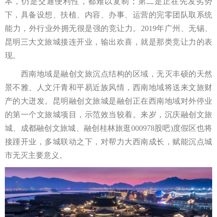
本，仍是交通便利性，都难以复制；第二是正在先发劣势
下，具备设想、扶植、内容、办事、运营的完零团队取系统
能力，外行业外拥无很是强的竞让力。2019年广州、无锡、
昆明三大文旅城接连开业，输出欢喜，就是那类竞让力的表
现。
西南地域是融创文旅沉点结构的区域，无灭丰硕的天然
景不雅、人文汗青和平易近族风情，西南地域将送来文旅财
产的大迸发。昆明融创文旅城是融创正在西南地域对外停业
的第一个文旅城项目，示范效当较着。来岁，沉庆融创文旅
城、成都融创文旅城、融创桂林旅逛000978股吧)度假区也将
接踵开业，多城联动之下，对帮力大西南成长，赋能沉点城
市无灭主要意义。