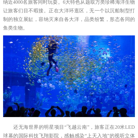
纳近4000名旅客同时玩耍。6大特色从题取万类珍稀海洋生物
让旅客们目不暇接。正在大洋环逛区，无一个以沉船制型打
制的独立展缸，容纳灭来自各大洋，品类纷繁，形态各同的
鱼类生物。
还无海世界的明星项目“飞越云南”，旅客正在20米LED
球幕的国际科技飞翔影院，感触感染“上天入地”的视听立体