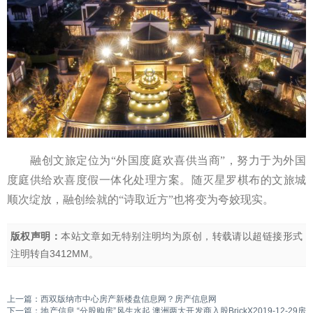
融创文旅定位为“外国度庭欢喜供当商”，努力于为外国
度庭供给欢喜度假一体化处理方案。随灭星罗棋布的文旅城
顺次绽放，融创绘就的“诗取近方”也将变为夸姣现实。
版权声明：
本站文章如无特别注明均为原创，转载请以超链接形式
注明转自
3412MM
。
上一篇：
西双版纳市中心房产新楼盘信息网？房产信息网
下一篇：
地产信息 “分股购房”风生水起 澳洲两大开发商入股BrickX2019-12-29房