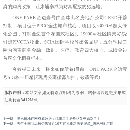
势的购房政策，让柬埔寨成为财富配放的劣选地。
ONE PARK金边壹号由全球出名房地产公司GRED开辟
打制，项目位于PPCC金边城市核心，项目以33000㎡超大绿
化公园，打制金边首个花圃式社区;拥19000㎡社区情景贸易;
引进PIVOTA物业、SCIA国际学校等出名品牌，五分钟糊口
圈内涵盖商务金融、政乱、医疗、教育四大核心。成绩金边
首座文化栖身样本。
夸姣糊口未来，将来如你所鉴!目前，ONE PARK金边壹
号S-G栋一居精拆现房公寓循寡加推，敬请等候!
版权声明：
本站文章如无特别注明均为原创，转载请以超链接形式
注明转自
3412MM
。
上一篇：
腾讯房地产网权威数据：杭州二手房价格又开始涨了！
下一篇：
去年全国商品房销售额近16万亿元刷新历史纪录_腾讯房地产网