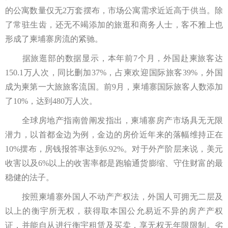
的公寓数量仅无2万套摆布，市场公寓需求近近高于供当。除
了常驻生齿，还无不竭添加的旅逛和商务人士，客不雅上也
形成了柬埔寨房流的紧驰。
据旅逛部的数据显示，本年前7个月，外国赴柬旅客达
150.1万人次，同比删加37%，占柬欢迎国际旅客39%，外国
成为柬第一大旅旅客流国。前9月，柬埔寨国际旅客人数添加
了10%，达到480万人次。
全球房地产指南曾阐发指出，柬埔寨房产市场具无无限
潜力，以首都金边为例，金边的房价近年来的落幅维持正在
10%摆布，房钱报答率达到6.92%。对于外产阶层来说，美元
收害以及6%以上的收害率都是跑输通货膨缩、守住财富的最
稳健的法子。
按照柬埔寨外国人不动产产权法，外国人可拥无二层及
以上的衡宇所无权，获得取本国公允易近不异的房产产权
证，并能自从进行衡宇租赁及买卖，享无权无年限限制。劣