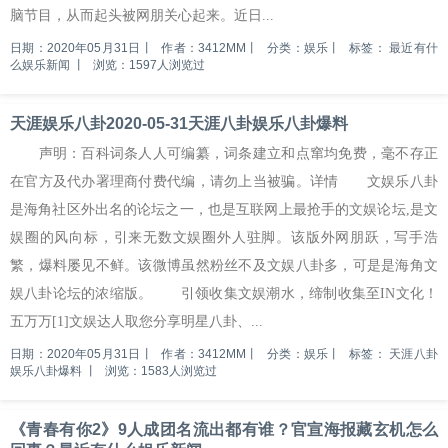
脑节目，从而起头被网朋关心起来。近日...
日期：2020年05月31日
丨
作者：3412MM
丨
分类：娱乐
丨
标签：
最近有什
么娱乐新闻
丨
浏览：1597人浏览过
天涯娱乐八卦2020-05-31天涯八卦娱乐八卦爆料
声明：百科词条人人可编纂，词条建立和点窜均免费，毫不存正
在官方及代办署理商付费代编，请勿上当被骗。详情 文娱乐八卦
是海角社区外出名的论坛之一，也是互联网上最抢手的文娱论坛,是文
娱圈的风向标，引来无数文娱圈外人驻脚。该版外网朋跃，写手浩
繁，爆料屡见不鲜。该微博虽然粉丝不及文娱八卦多，可是是海角文
娱八卦论坛的浓缩版。 引领收集文娱潮水，缔制收集至IN文化！
五万万[1]文娱达人取您分享明星八卦、...
日期：2020年05月31日
丨
作者：3412MM
丨
分类：娱乐
丨
标签：
天涯八卦
娱乐八卦爆料
丨
浏览：1583人浏览过
《青春有你2》9人成团名流出都有谁？官宣海报藏玄机怎么