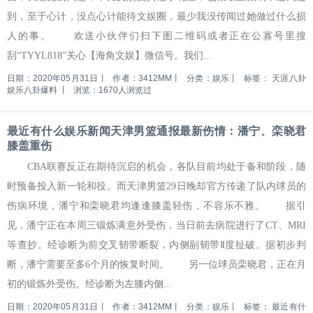
到，至于心计，没点心计能待文娱圈，最少我没传闻过她做过什么损
人的事。 欢送小伙伴们扫下图二维码或者正在公寡号里搜
刮“TYYL818”关心【海角文娱】微信号。我们...
日期：2020年05月31日
丨
作者：3412MM
丨
分类：娱乐
丨
标签：
天涯八卦
娱乐八卦爆料
丨
浏览：1670人浏览过
最近有什么娱乐新闻天津男篮通报最新伤情：潘宁、栾晓君
膝盖重伤
CBA联赛反正在期待沉启的机会，各队目前均处于备和阶段，随
时预备投入新一轮和役。而天津男篮29日晚却官方传递了队内球员的
伤病环境，潘宁和栾晓君均逢逢膝盖轻伤，不容乐不雅。 据引
见，潘宁正在本周三锻炼满意外受伤，当日前去病院进行了CT、MRI
等查抄。经诊断为前交叉韧带断裂，内侧副韧带Ⅱ度扯破。据初步判
断，潘宁需要至多6个月的恢复时间。 另一位球员栾晓君，正在月
初的锻炼外受伤。经诊断为左膝内侧...
日期：2020年05月31日
丨
作者：3412MM
丨
分类：娱乐
丨
标签：
最近有什