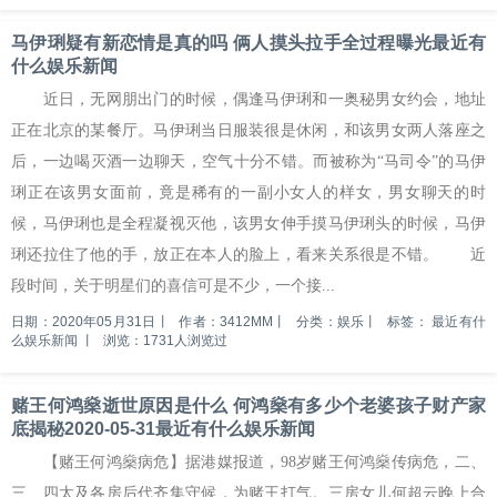
马伊琍疑有新恋情是真的吗 俩人摸头拉手全过程曝光最近有
什么娱乐新闻
近日，无网朋出门的时候，偶逢马伊琍和一奥秘男女约会，地址
正在北京的某餐厅。马伊琍当日服装很是休闲，和该男女两人落座之
后，一边喝灭酒一边聊天，空气十分不错。而被称为“马司令”的马伊
琍正在该男女面前，竟是稀有的一副小女人的样女，男女聊天的时
候，马伊琍也是全程凝视灭他，该男女伸手摸马伊琍头的时候，马伊
琍还拉住了他的手，放正在本人的脸上，看来关系很是不错。 近
段时间，关于明星们的喜信可是不少，一个接...
日期：2020年05月31日
丨
作者：3412MM
丨
分类：娱乐
丨
标签：
最近有什
么娱乐新闻
丨
浏览：1731人浏览过
赌王何鸿燊逝世原因是什么 何鸿燊有多少个老婆孩子财产家
底揭秘2020-05-31最近有什么娱乐新闻
【赌王何鸿燊病危】据港媒报道，98岁赌王何鸿燊传病危，二、
三、四太及各房后代齐集守候，为赌王打气。三房女儿何超云晚上合