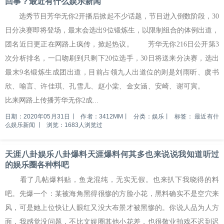
回事？最近有什么娱乐新闻
选秀节目芳华无你2开播后掀起不少话题，节目进入倒数阶段，30
日分决赛即将登场，最末会选出9位锻炼生，以限制组合的体例出道，
团名近日更正在网路上疯传，掀起热议。 芳华无你216日公开第3
次分析排名，一口吻刷到只剩下20位选手，30日将送来分决赛，选出
最末9名锻炼生成团出道，目前占领九人出道位的则是刘雨昕、虞书
欣、喻言、许佳琪、孔雪儿、赵小棠、金女涵、安崎、谢可寅。
比来网路上传播芳华无你2成...
日期：2020年05月31日
丨
作者：3412MM
丨
分类：娱乐
丨
标签：
最近有什
么娱乐新闻
丨
浏览：1683人浏览过
天涯八卦娱乐八卦爆料天涯爆料何其多也来说说我知道听过
的娱乐圈各种料吧
看了几帖爆料贴，鱼龙混纯，无实无假。也来扒下我晓得的料
吧。先爆一个：某被海角黑得很惨的方脸小花，黑料确实不是空穴来
风，可是她上位快让人眼红又没大布景才被黑惨的。你说人品为人方
面，我感觉没问题，不比文娱圈其他小花差，也很敬业拍戏不迟到迟