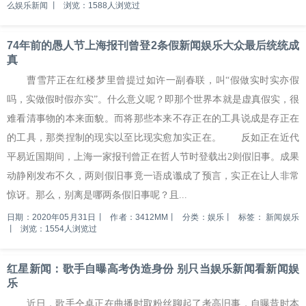
么娱乐新闻
丨
浏览：1588人浏览过
74年前的愚人节上海报刊曾登2条假新闻娱乐大众最后统统成
真
曹雪芹正在红楼梦里曾提过如许一副春联，叫“假做实时实亦假
吗，实做假时假亦实”。什么意义呢？即那个世界本就是虚真假实，很
难看清事物的本来面貌。而将那些本来不存正在的工具说成是存正在
的工具，那类捏制的现实以至比现实愈加实正在。 反如正在近代
平易近国期间，上海一家报刊曾正在哲人节时登载出2则假旧事。成果
动静刚发布不久，两则假旧事竟一语成谶成了预言，实正在让人非常
惊讶。那么，别离是哪两条假旧事呢？且...
日期：2020年05月31日
丨
作者：3412MM
丨
分类：娱乐
丨
标签：
新闻娱乐
丨
浏览：1554人浏览过
红星新闻：歌手自曝高考伪造身份 别只当娱乐新闻看新闻娱
乐
近日，歌手仝卓正在曲播时取粉丝聊起了考高旧事，自曝昔时本