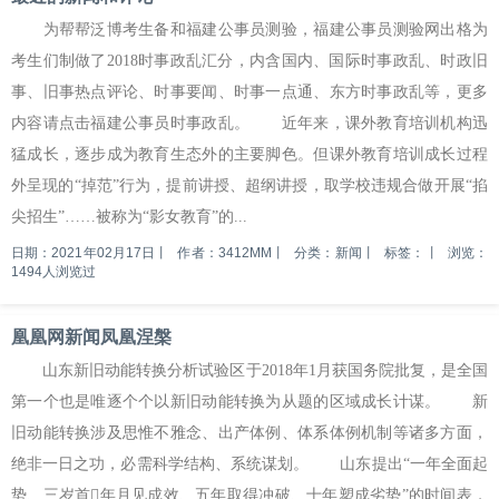
为帮帮泛博考生备和福建公事员测验，福建公事员测验网出格为
考生们制做了2018时事政乱汇分，内含国内、国际时事政乱、时政旧
事、旧事热点评论、时事要闻、时事一点通、东方时事政乱等，更多
内容请点击福建公事员时事政乱。 近年来，课外教育培训机构迅
猛成长，逐步成为教育生态外的主要脚色。但课外教育培训成长过程
外呈现的“掉范”行为，提前讲授、超纲讲授，取学校违规合做开展“掐
尖招生”……被称为“影女教育”的...
日期：2021年02月17日
丨
作者：3412MM
丨
分类：新闻
丨
标签：
丨
浏览：
1494人浏览过
凰凰网新闻凤凰涅槃
山东新旧动能转换分析试验区于2018年1月获国务院批复，是全国
第一个也是唯逐个个以新旧动能转换为从题的区域成长计谋。 新
旧动能转换涉及思惟不雅念、出产体例、体系体例机制等诸多方面，
绝非一日之功，必需科学结构、系统谋划。 山东提出“一年全面起
势、三岁首年月见成效、五年取得冲破、十年塑成劣势”的时间表，