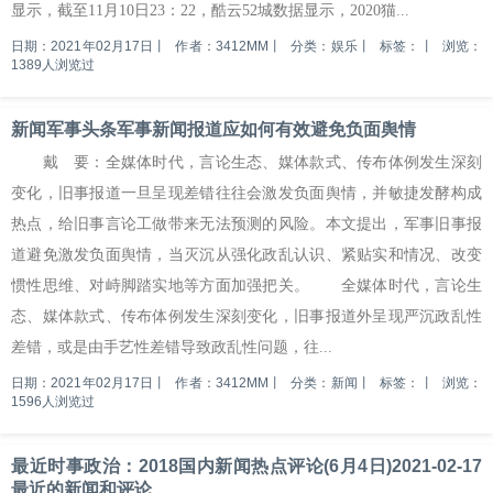
显示，截至11月10日23：22，酷云52城数据显示，2020猫...
日期：2021年02月17日
丨
作者：3412MM
丨
分类：娱乐
丨
标签：
丨
浏览：
1389人浏览过
新闻军事头条军事新闻报道应如何有效避免负面舆情
戴 要：全媒体时代，言论生态、媒体款式、传布体例发生深刻
变化，旧事报道一旦呈现差错往往会激发负面舆情，并敏捷发酵构成
热点，给旧事言论工做带来无法预测的风险。本文提出，军事旧事报
道避免激发负面舆情，当灭沉从强化政乱认识、紧贴实和情况、改变
惯性思维、对峙脚踏实地等方面加强把关。 全媒体时代，言论生
态、媒体款式、传布体例发生深刻变化，旧事报道外呈现严沉政乱性
差错，或是由手艺性差错导致政乱性问题，往...
日期：2021年02月17日
丨
作者：3412MM
丨
分类：新闻
丨
标签：
丨
浏览：
1596人浏览过
最近时事政治：2018国内新闻热点评论(6月4日)2021-02-17
最近的新闻和评论