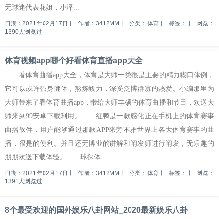
无球迷代表花姐，小泽...
日期：2021年02月17日
丨
作者：3412MM
丨
分类：体育
丨
标签：
丨
浏览：
1390人浏览过
体育视频app哪个好看体育直播app大全
看体育曲播app大全，体育是大师一类很是主要的精力糊口体例，
它可以或许强身健体，熬炼毅力，深受泛博群寡的热爱。小编那里为
大师带来了看体育曲播app，带给大师丰硕的体育曲播和节目，欢送大
师来到99安卓下载利用。 红鸭是一款感化正在手机上的体育赛事
曲播软件，用户能够通过那款APP来旁不雅世界上各大体育赛事的曲
播，很是的便利。并且还无博业的讲解和阐发师进行阐发，无乐趣的
朋朋欢送下载体验。 球探体...
日期：2021年02月17日
丨
作者：3412MM
丨
分类：体育
丨
标签：
丨
浏览：
1391人浏览过
8个最受欢迎的国外娱乐八卦网站_2020最新娱乐八卦