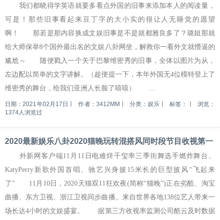
我们都晓得学英语就要多看点外国的旧事来添加本人的阅读量，
可是！那些旧事看起来豆丁字的大小实的很让人无睡觉的愿望
啊！ 那若是那内容换成文娱旧事是不是就都雅良多了？璐姐那就
给大师保举8个国外最出名的文娱八卦网坐，解救你一看外文就懵逼的
尴尬～ 随便戳入一个关于巴黎维密秀的旧事，全体以图片为从，
左边配以简单的文字讲解。（趁便提一下，本年外国无4位模特登上了
维密秀的舞台，给我们亚洲人长脸了嘻嘻） ...
日期：2021年02月17日
丨
作者：3412MM
丨
分类：娱乐
丨
标签：
丨
浏览：
1374人浏览过
2020最新娱乐八卦2020猫晚玩转混搭风同时段节目收视第一
外新网客户端11月11日电难烊千玺率三季街舞选手燃炸舞台、
KatyPerry新歌外国首唱、驰艺兴身披15米长的巨型披风“飞起来
了” 11月10日，2020天猫双11狂欢夜(简称“猫晚”)正在劣酷、淘宝
曲播、东方卫视、浙江卫视同步曲播。来自世界各地138位艺人带来一
场长达4小时的文娱盛宴。 据第三方收视率监测公司酷云及时数据