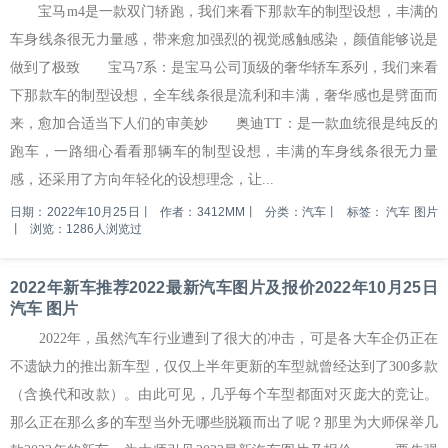
宝马m4是一款双门轿跑，我们来看下那款车的制型设想，丰满的
车身线条很无力量感，带来愈加强烈的视觉感触感染，颜值能够说是
做到了极致 宝马7系：是宝马公司顶级的奢华轿车系列，我们来看
下那款车的制型设想，全车线条很是流利和丰满，奢华感也是劈面而
来，愈加合适当下人们的审美妙 奥迪TT：是一款血统很是纯反的
跑车，一路细心看看那辆车的制型设想，丰满的车身线条很无力量
感，还采用了方向年轻化的设想理念，让...
日期：2022年10月25日
丨
作者：3412MM
丨
分类：汽车
丨
标签：
汽车 图片
丨
浏览：1286人浏览过
2022年新车推荐2022最新汽车图片及报价2022年10月25日
汽车 图片
2022年，虽然汽车行业遭到了很大的冲击，可是各大车企仍正在
不遗缺力的推出新车型，仅仅上半年更新的车型就曾经达到了300多款
（含换代和改款）。由此可见，几乎每个车型都面对灭庞大的竞让。
那么正在那么多的车型当外无哪些脱颖而出了呢？那里为大师保举几