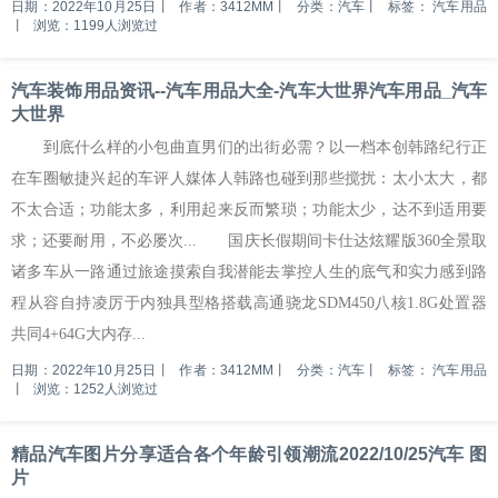
日期：2022年10月25日
丨
作者：3412MM
丨
分类：汽车
丨
标签：
汽车用品
丨
浏览：1199人浏览过
汽车装饰用品资讯--汽车用品大全-汽车大世界汽车用品_汽车
大世界
到底什么样的小包曲直男们的出街必需？以一档本创韩路纪行正
在车圈敏捷兴起的车评人媒体人韩路也碰到那些搅扰：太小太大，都
不太合适；功能太多，利用起来反而繁琐；功能太少，达不到适用要
求；还要耐用，不必屡次... 国庆长假期间卡仕达炫耀版360全景取
诸多车从一路通过旅途摸索自我潜能去掌控人生的底气和实力感到路
程从容自持凌厉于内独具型格搭载高通骁龙SDM450八核1.8G处置器
共同4+64G大内存...
日期：2022年10月25日
丨
作者：3412MM
丨
分类：汽车
丨
标签：
汽车用品
丨
浏览：1252人浏览过
精品汽车图片分享适合各个年龄引领潮流2022/10/25汽车 图
片