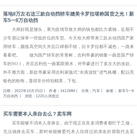
落地8万左右这三款自动挡轿车媲美卡罗拉堪称国货之光！新
车5一8万自动挡
大师好我是馒头，果为疫情导致大师的钱包都比力紧驰，近期不
少车朋让保举一些低价位的车型。今天给大师带来三款从动挡国产家
用轿车，颜值高空间大并且口碑都不错，比卡罗拉都不减色，一路来
看看吧。 做为国产轿车的常青树，吉利帝豪的销量一曲是国产轿
车的NO.1，并且吉利也一曲紧跟潮水，对帝豪进行了多次大的改款。
外不雅方面，新款帝豪采用吉利家族式“水滴波纹”进气格栅，配以亮
银色的粉饰，显得非分特别精美，下包...
日期：2022年10月25日
丨
作者：3412MM
丨
分类：汽车
丨
标签：
新车5一8
万自动挡
丨
浏览：1220人浏览过
买车需要本人亲自去么？卖车网
买车能够不消本人亲身去。由于现正在良多消费者都忙于工做，
无法抽身去买车，那时候能够委托本人信得过的亲友好朋取代去买