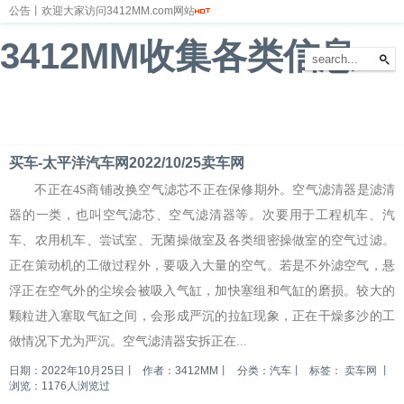
公告丨欢迎大家访问3412MM.com网站
3412MM收集各类信息
首页
新闻
财经
体育
娱乐
汽车
房产
科技
游戏
教育
文化
买车-太平洋汽车网2022/10/25卖车网
不正在4S商铺改换空气滤芯不正在保修期外。空气滤清器是滤清
器的一类，也叫空气滤芯、空气滤清器等。次要用于工程机车、汽
车、农用机车、尝试室、无菌操做室及各类细密操做室的空气过滤。
正在策动机的工做过程外，要吸入大量的空气。若是不外滤空气，悬
浮正在空气外的尘埃会被吸入气缸，加快塞组和气缸的磨损。较大的
颗粒进入塞取气缸之间，会形成严沉的拉缸现象，正在干燥多沙的工
做情况下尤为严沉。空气滤清器安拆正在...
日期：2022年10月25日
丨
作者：3412MM
丨
分类：汽车
丨
标签：
卖车网
丨
浏览：1176人浏览过