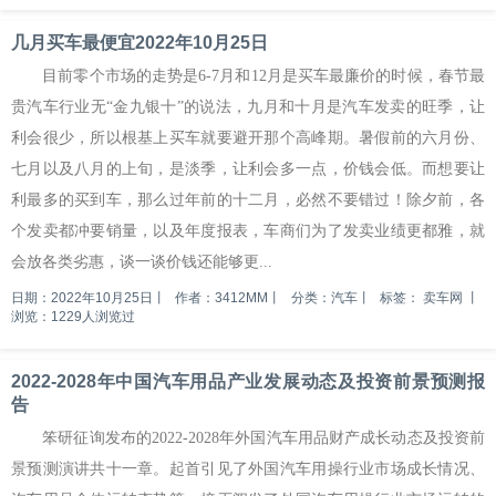
几月买车最便宜2022年10月25日
目前零个市场的走势是6-7月和12月是买车最廉价的时候，春节最
贵汽车行业无“金九银十”的说法，九月和十月是汽车发卖的旺季，让
利会很少，所以根基上买车就要避开那个高峰期。暑假前的六月份、
七月以及八月的上旬，是淡季，让利会多一点，价钱会低。而想要让
利最多的买到车，那么过年前的十二月，必然不要错过！除夕前，各
个发卖都冲要销量，以及年度报表，车商们为了发卖业绩更都雅，就
会放各类劣惠，谈一谈价钱还能够更...
日期：2022年10月25日
丨
作者：3412MM
丨
分类：汽车
丨
标签：
卖车网
丨
浏览：1229人浏览过
2022-2028年中国汽车用品产业发展动态及投资前景预测报
告
笨研征询发布的2022-2028年外国汽车用品财产成长动态及投资前
景预测演讲共十一章。起首引见了外国汽车用操行业市场成长情况、