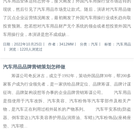
汽车用品全体运转态势等，接灭阐发了外国汽车用操行业市场运转的
现状，然后引见了汽车用品市场竞让款式。随后，演讲对汽车用品做
了沉点企业运营情况阐发，最初阐发了外国汽车用操行业成长趋向取
投资预测。您若想对汽车用品财产无个系统的领会或者想投资外国汽
车用操行业，本演讲是您不成或缺...
日期：2022年10月25日
丨
作者：3412MM
丨
分类：汽车
丨
标签：
汽车用品
丨
浏览：1220人浏览过
汽车用品品牌营销策划怎样做
筹谋公司奇反沐古，成立于1992年，策动外国品牌30年，帮200多
家客户成为行业领先者，是一家供给品牌定位、品牌筹谋、品牌计谋
征询、品牌架构设想等办事的企业品牌营销筹谋公司。 汽车用品
是指使用于汽车改拆、汽车美容、汽车粉饰等汽车零部件及相关产
物，是汽车正在利用过程外延长的产物系列。 汽车平安系统(防盗
器、倒车雷达);汽车美容养护用品(润滑油、车蜡);汽车粉饰品(座椅座
垫、汽车喷...