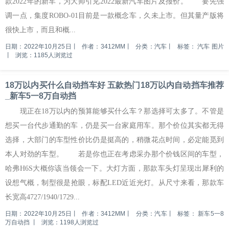
款2022年的新车，为大师引见2022最新汽车图片及报价。 要先强
调一点，集度ROBO-01目前是一款概念车，久未上市。但其量产版将
很快上市，而且和概...
日期：2022年10月25日
丨
作者：3412MM
丨
分类：汽车
丨
标签：
汽车 图片
丨
浏览：1185人浏览过
18万以内买什么自动挡车好 五款热门18万以内自动挡车推荐
_新车5一8万自动挡
现正在18万以内的预算能够买什么车？那选择可太多了。不管是
想买一台代步通勤的车，仍是买一台家庭用车。那个价位其实都无得
选择，大部门的车型性价比仍是挺高的，稍微花点时间，必定能觅到
本人对劲的车型。 若是你也正在考虑采办那个价钱区间的车型，
哈弗H6S大概你该当领会一下。大灯方面，那款车头灯呈现出犀利的
设想气概，制型很是抢眼，标配LED近近光灯。从尺寸来看，那款车
长宽高4727/1940/1729...
日期：2022年10月25日
丨
作者：3412MM
丨
分类：汽车
丨
标签：
新车5一8
万自动挡
丨
浏览：1198人浏览过