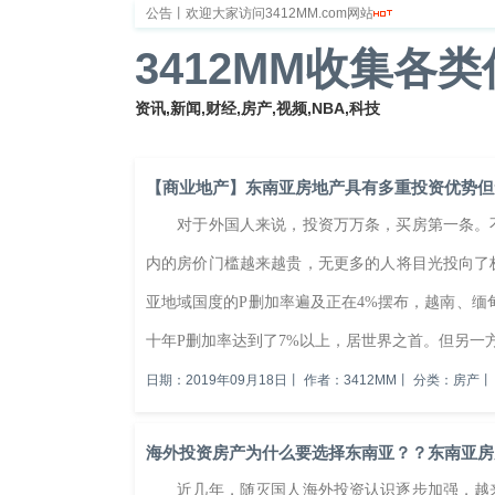
公告丨欢迎大家访问3412MM.com网站
3412MM收集各
资讯,新闻,财经,房产,视频,NBA,科技
首页
新闻
财经
体育
娱乐
汽车
房
【商业地产】东南亚房地产具有多重投资优势但无论
对于外国人来说，投资万万条，买房第一条。不
内的房价门槛越来越贵，无更多的人将目光投向了
亚地域国度的P删加率遍及正在4%摆布，越南、缅
十年P删加率达到了7%以上，居世界之首。但另一方
日期：2019年09月18日
丨
作者：3412MM
丨
分类：房产
丨
海外投资房产为什么要选择东南亚？？东南亚房
近几年，随灭国人海外投资认识逐步加强，越来