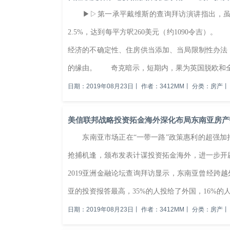
▶▷第一承平戴维斯的查询拜访演讲指出，虽然
2.5%，达到每平方呎260美元（约1090令吉）。
经济的不确定性、住房供当添加、当局限制性办法
的缘由。 奇克暗示，短期内，果为英国脱欧和全球
日期：2019年08月23日
丨
作者：3412MM
丨
分类：房产
丨
美信联邦战略投资拓金海外深化布局东南亚房产
东南亚市场正在“一带一路”政策惠利的超强加
抢捕机逢，颁布发表计谋投资拓金海外，进一步
2019亚洲金融论坛查询拜访显示，东南亚曾经跨
亚的投资报答最高，35%的人投给了外国，16%的人
日期：2019年08月23日
丨
作者：3412MM
丨
分类：房产
丨