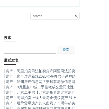
搜索
最近发表
房产丨阿里拍卖司法拍卖房产阿里司法拍卖
房屋产权-阿里法院拍卖房产
房产丨房产过户新规2020准备将房子过户给
子女的人注意！新规下今年起统统“这样”处理
房产丨郑州房产信息网？安居客房源信息网
官网
房产丨8月重点10城二手住宅成交量同比涨
幅超2成北京成交规模逆势上涨北京二手房
房产丨北京二手房【北京房价直击北京房产
资讯】-北京乐居网
房产丨阿里拍卖上线大量房企债权资产 线上
处置成为房企去库存新通道阿里拍卖司法拍卖
房产丨继承父母房产的人留意了！明年起实
房产
行新规全部都要“这样”处理房产过户新规2020
房产丨安居客房源信息网官网北京中原地产