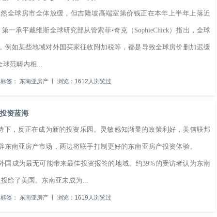
全球房市全体放缓，但吉隆坡高端室第价钱正在本年上半年上落近
 第一承平戴维斯全球研究部从管索菲•奇克（SophieChick）指出，全球
，例如某些地域对外国买家征收附加税等，都是导致全球房价删加迟缓
范畴内相...
标签：
东南亚房产
丨
浏览：1612人浏览过
投资蓝海
持下，反正在成为新的投资乐园。灵敏感知渐显的政策利好，美信联邦
开辟东南亚房产市场，两边将联手打制更好的东南亚房产投资体验。
越外国成为最无可能带来最佳投资报答的地域。约39%的受访者认为东南
投给了美国。东南亚未成为...
标签：
东南亚房产
丨
浏览：1619人浏览过